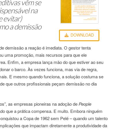
editivas vêm se
ispensável na
 evitar)
mo a demissão
DOWNLOAD
 demissão a reação é imediata. O gestor tenta
ou uma promoção, mais recursos para que ele
ea. Enfim, a empresa lança mão do que estiver ao seu
ndonar o barco. Às vezes funciona, mas via de regra,
mais. E mesmo quando funciona, a solução costuma se
pede que outros profissionais peçam demissão no dia
ios”, as empresas pioneiras na adoção de
People
rado que a prática compensa. E muito. Embora ninguém
l conquistou a Copa de 1962 sem Pelé – quando um talento
implicações que impactam diretamente a produtividade da