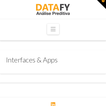
T
t
W
Navigation
Interfaces & Apps