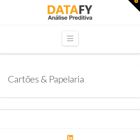
T
t
W
Navigation
Cartões & Papelaria